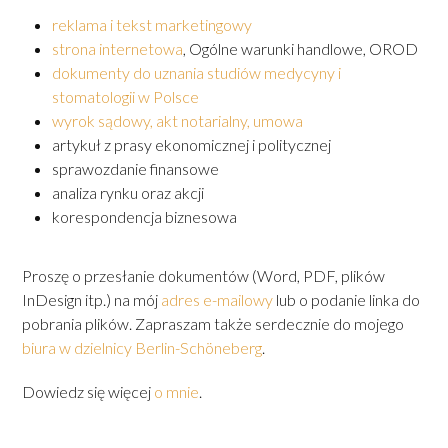
reklama i tekst marketingowy
strona internetowa
, Ogólne warunki handlowe, OROD
dokumenty do uznania studiów medycyny i
stomatologii w Polsce
wyrok sądowy, akt notarialny, umowa
artykuł z prasy ekonomicznej i politycznej
sprawozdanie finansowe
analiza rynku oraz akcji
korespondencja biznesowa
Proszę o przesłanie dokumentów (Word, PDF, plików
InDesign itp.) na mój
adres e-mailowy
lub o podanie linka do
pobrania plików. Zapraszam także serdecznie do mojego
biura w dzielnicy Berlin-Schöneberg
.
Dowiedz się więcej
o mnie
.