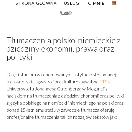
Skip
STRONA GŁÓWNA
USŁUGI
O MNIE
to
Phone
Email
Whatsapp
content
Tłumaczenia polsko-niemieckie z
dziedziny ekonomii, prawa oraz
polityki
Dzięki studiom w renomowanym instytucie stosowanej
translatoryki, lingwistyki oraz kulturoznawstwa
FTSK
Uniwersytetu Johannesa Gutenberga w Moguncji z
naciskiem na tłumaczenia z dziedziny ekonomii oraz polityki
z języka polskiego na niemiecki i niemieckiego na polski oraz
ponad 15-letniemu stażu w zawodzie tłumacza oferuję
profesjonalne tłumaczenia takich rodzajów tekstów jak: