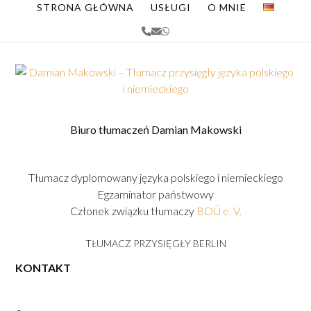
Skip
STRONA GŁÓWNA
USŁUGI
O MNIE
to
Phone
Email
Whatsapp
content
Biuro tłumaczeń Damian Makowski
Tłumacz dyplomowany języka polskiego i niemieckiego
Egzaminator państwowy
Członek związku tłumaczy
BDÜ e. V.
TŁUMACZ PRZYSIĘGŁY BERLIN
KONTAKT