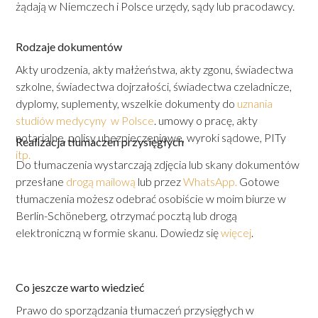
żądają w Niemczech i Polsce urzędy, sądy lub pracodawcy.
Rodzaje dokumentów
Akty urodzenia, akty małżeństwa, akty zgonu, świadectwa
szkolne, świadectwa dojrzałości, świadectwa czeladnicze,
dyplomy, suplementy, wszelkie dokumenty do
uznania
studiów medycyny w Polsce
. umowy o pracę, akty
notarialne, polisy ubezpieczeniowe, wyroki sądowe, PITy
Realizacja tłumaczeń przysięgłych
itp.
Do tłumaczenia wystarczają zdjęcia lub skany dokumentów
przesłane
drogą mailową
lub przez
WhatsApp.
Gotowe
tłumaczenia możesz odebrać osobiście w moim biurze w
Berlin-Schöneberg, otrzymać pocztą lub drogą
elektroniczną w formie skanu. Dowiedz się
więcej
.
Co jeszcze warto wiedzieć
Prawo do sporządzania tłumaczeń przysięgłych w