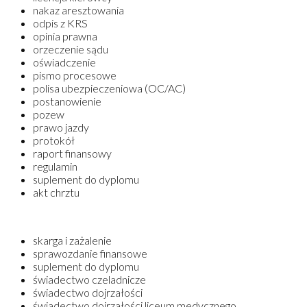
nakaz aresztowania
odpis z KRS
opinia prawna
orzeczenie sądu
oświadczenie
pismo procesowe
polisa ubezpieczeniowa (OC/AC)
postanowienie
pozew
prawo jazdy
protokół
raport finansowy
regulamin
suplement do dyplomu
akt chrztu
skarga i zażalenie
sprawozdanie finansowe
suplement do dyplomu
świadectwo czeladnicze
świadectwo dojrzałości
świadectwo dojrzałości liceum medycznego